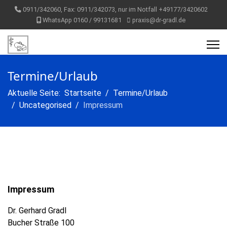
0911/342060, Fax: 0911/342073, nur im Notfall +49177/3420602
WhatsApp 0160 / 99131681
praxis@dr-gradl.de
Termine/Urlaub
Aktuelle Seite:
Startseite
Termine/Urlaub
Uncategorised
Impressum
Impressum
Dr. Gerhard Gradl
Bucher Straße 100