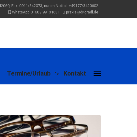
2060, Fax: 0911/342073, nur im Notfall +49177/3420602
WhatsApp 0160 / 99131681
praxis@dr-gradl.de
Termine/Urlaub
Kontakt
">